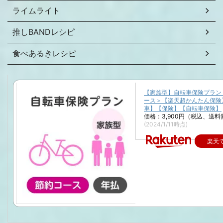
ライムライト
推しBANDレシピ
食べあるきレシピ
【家族型】自転車保険プラン
ース＞【楽天超かんたん保険
車】【保険】【自転車保険】
価格：3,900円（税込、送料
(2024/1/11時点)
楽天