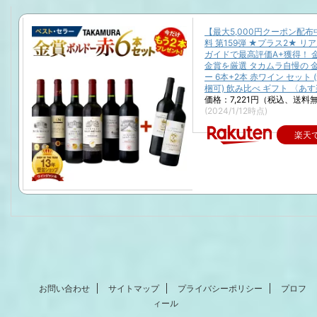
【最大5,000円クーポン配
料 第159弾 ★プラス2★ リ
ガイドで最高評価A+獲得！ 
金賞を厳選 タカムラ自慢の 
ー 6本+2本 赤ワイン セット 
梱可) 飲み比べ ギフト 〈あす
価格：7,221円（税込、送料無
(2024/1/12時点)
楽天
お問い合わせ
サイトマップ
プライバシーポリシー
プロフ
ィール