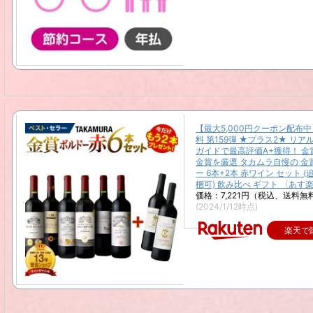
【最大5,000円クーポン配布
料 第159弾 ★プラス2★ リア
ガイドで最高評価A+獲得！ 金
金賞を厳選 タカムラ自慢の 金
ー 6本+2本 赤ワイン セット (
梱可) 飲み比べ ギフト 〈あす楽
価格：7,221円（税込、送料無料
(2024/1/12時点)
楽天で