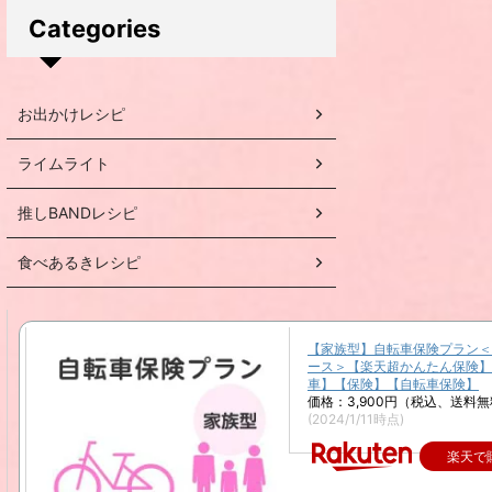
Categories
お出かけレシピ
ライムライト
推しBANDレシピ
食べあるきレシピ
【家族型】自転車保険プラン＜
ース＞【楽天超かんたん保険】
車】【保険】【自転車保険】
価格：3,900円（税込、送料無
(2024/1/11時点)
楽天で