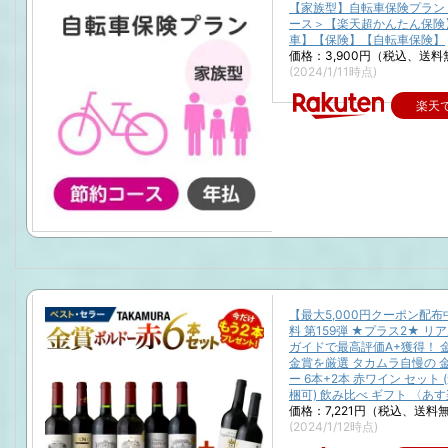
【家族型】自転車保険プラン
ース＞【楽天超かんたん保険
車】【保険】【自転車保険】
価格：3,900円（税込、送料
(2024/1/11時点)
楽天
【最大5,000円クーポン配
料 第159弾 ★プラス2★ リ
ガイドで最高評価A+獲得！ 
金賞を厳選 タカムラ自慢の 
ー 6本+2本 赤ワイン セット 
梱可) 飲み比べ ギフト 〈あす
価格：7,221円（税込、送料無
(2024/1/12時点)