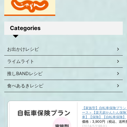
Categories
お出かけレシピ
ライムライト
推しBANDレシピ
食べあるきレシピ
【家族型】自転車保険プラン
ース＞【楽天超かんたん保険
車】【保険】【自転車保険】
価格：3,900円（税込、送料
(2024/1/11時点)