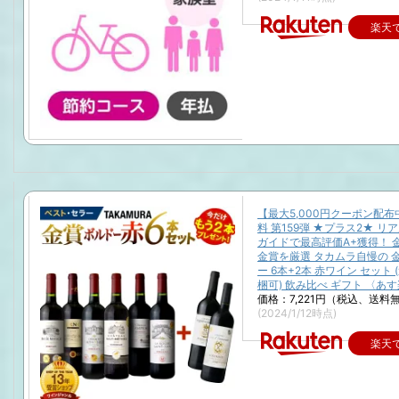
楽天
【最大5,000円クーポン配
料 第159弾 ★プラス2★ リ
ガイドで最高評価A+獲得！ 
金賞を厳選 タカムラ自慢の 
ー 6本+2本 赤ワイン セット 
梱可) 飲み比べ ギフト 〈あす
価格：7,221円（税込、送料無
(2024/1/12時点)
楽天