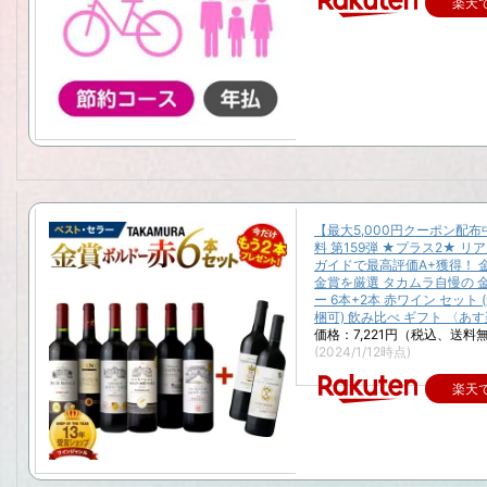
楽天
【最大5,000円クーポン配
料 第159弾 ★プラス2★ リ
ガイドで最高評価A+獲得！ 
金賞を厳選 タカムラ自慢の 
ー 6本+2本 赤ワイン セット 
梱可) 飲み比べ ギフト 〈あす
価格：7,221円（税込、送料無
(2024/1/12時点)
楽天