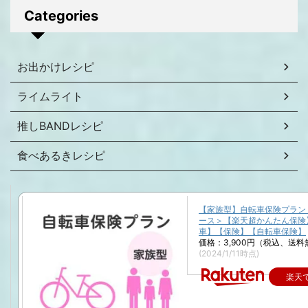
Categories
お出かけレシピ
ライムライト
推しBANDレシピ
食べあるきレシピ
【家族型】自転車保険プラン
ース＞【楽天超かんたん保険
車】【保険】【自転車保険】
価格：3,900円（税込、送料
(2024/1/11時点)
楽天