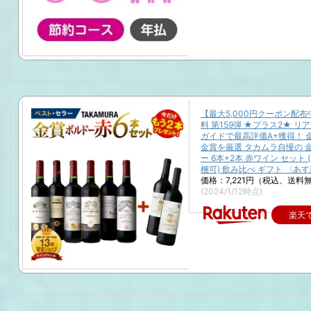
【最大5,000円クーポン配
料 第159弾 ★プラス2★ リ
ガイドで最高評価A+獲得！ 
金賞を厳選 タカムラ自慢の 
ー 6本+2本 赤ワイン セット 
梱可) 飲み比べ ギフト 〈あす
価格：7,221円（税込、送料無
(2024/1/12時点)
楽天