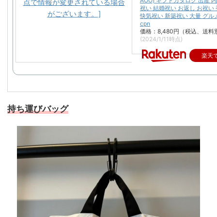
AOO) ギフトカタログ 出産 
祝い 結婚祝い お返し お祝い
快気祝い 新築祝い 大量 グル
cpn
価格：8,480円（税込、送料
(2024/1/11時点)
楽天
持ち運びバッグ