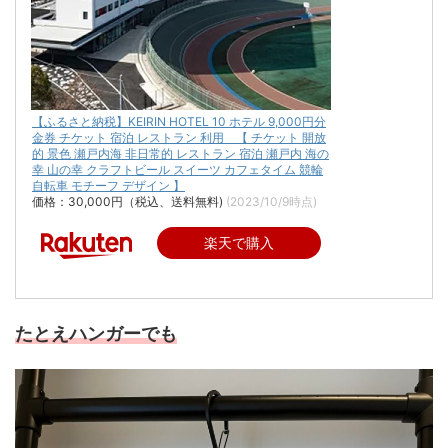
【ふるさと納税】KEIRIN HOTEL 10 ホテル 9,000円分
金券 チケット 宿泊 レストラン 利用 【 チケット 開放
的 景色 瀬戸内海 非日常的 レストラン 宿泊 瀬戸内 海の
幸 山の幸 クラフトビール スイーツ カフェタイム 競輪
自転車 モチーフ デザイン 】
価格：30,000円（税込、送料無料)
(2023/10/9時点)
楽天で購入
たとえハンガーでも